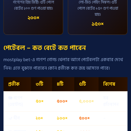
গণেশের প্রিয় মিষ্টি। ৫টি পেলে
লো-মিড পেয়িং সিম্বল। ৫টি
বেটের ২০০ গুণ পাওয়া যায়।
পেলে বেটের ১৫০ গুণ পাওয়া
যায়।
২০০×
১৫০×
পেটেবল – কত বেটে কত পাবেন
mostplay bet-এ গণেশ গোল্ড খেলার আগে পেটেবলটা একবার দেখে
নিন। এতে বুঝতে পারবেন কোন প্রতীকে কত জয় আসতে পারে।
প্রতীক
৩টি
৪টি
৫টি
বিশেষ
🐘 গণেশ
সব
৫০×
৫০০×
৫,০০০×
(ওয়াইল্ড)
প্রতিস্থাপন
🪔 দীপ
২০×
১০০×
৫০০×
–