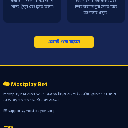
ক্যাসিনো সেকশনে গিয়ে গণেশ
বেট পরিমাণ ঠিক করুন এবং
গোল্ড খুঁজুন এবং ক্লিক করুন।
স্পিন বাটন চাপুন। জ্যাকপটের
অপেক্ষায় থাকুন।
এখনই শুরু করুন
🐘 Mostplay Bet
mostplay bet বাংলাদেশের অন্যতম বিশ্বস্ত অনলাইন গেমিং প্ল্যাটফর্ ম। গণেশ
গোল্ড সহ শত শত গেম উপভোগ করুন।
📧
support@mostplaybet.org
গেমস