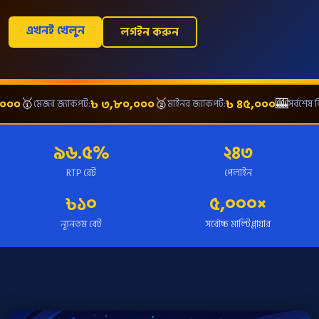
এখনই খেলুন
লগইন করুন
🥇
🥈
🎰
০০
৳ ৩,৮০,০০০
৳ ৪৫,০০০
মেজর জ্যাকপট:
মাইনর জ্যাকপট:
সর্বশেষ বিজয
৯৬.৫%
২৪৩
RTP রেট
পেলাইন
৳১০
৫,০০০×
ন্যূনতম বেট
সর্বোচ্চ মাল্টিপ্লায়ার