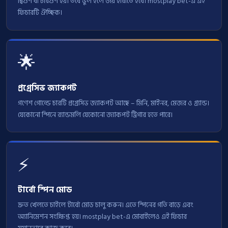
দ্বিগুণ বা চারগুণ হয়। তবে ভুল হলে জয় হারাতে হবে। mostplay bet-এ এই
ফিচারটি ঐচ্ছিক।
🌟
প্রগ্রেসিভ জ্যাকপট
গণেশ গোল্ডে চারটি প্রগ্রেসিভ জ্যাকপট আছে – মিনি, মাইনর, মেজর ও গ্র্যান্ড।
যেকোনো স্পিনে র‍্যান্ডমলি যেকোনো জ্যাকপট ট্রিগার হতে পারে।
⚡
টার্বো স্পিন মোড
দ্রুত খেলতে চাইলে টার্বো মোড চালু করুন। এতে স্পিনের গতি বাড়ে এবং
অ্যানিমেশন সংক্ষিপ্ত হয়। mostplay bet-এ মোবাইলেও এই ফিচার