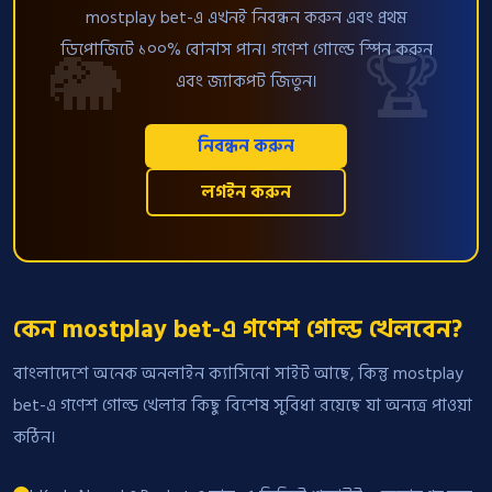
mostplay bet-এ এখনই নিবন্ধন করুন এবং প্রথম
ডিপোজিটে ১০০% বোনাস পান। গণেশ গোল্ডে স্পিন করুন
এবং জ্যাকপট জিতুন।
নিবন্ধন করুন
লগইন করুন
কেন mostplay bet-এ গণেশ গোল্ড খেলবেন?
বাংলাদেশে অনেক অনলাইন ক্যাসিনো সাইট আছে, কিন্তু mostplay
bet-এ গণেশ গোল্ড খেলার কিছু বিশেষ সুবিধা রয়েছে যা অন্যত্র পাওয়া
কঠিন।