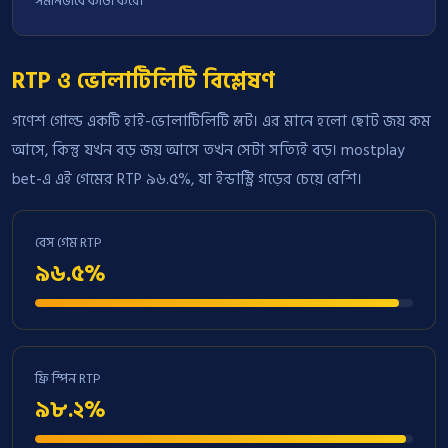
সমানভাবে কাজ করে।
RTP ও ভোলাটিলিটি বিশ্লেষণ
গণেশ গোল্ড একটি হাই-ভোলাটিলিটি স্লট। এর মানে হলো ছোট জয় কম
আসে, কিন্তু যখন বড় জয় আসে তখন সেটা সত্যিই বড়। mostplay
bet-এ এই গেমের RTP ৯৬.৫%, যা ইন্ডাস্ট্রি গড়ের চেয়ে বেশি।
বেস গেম RTP
৯৬.৫%
ফ্রি স্পিন RTP
৯৮.২%